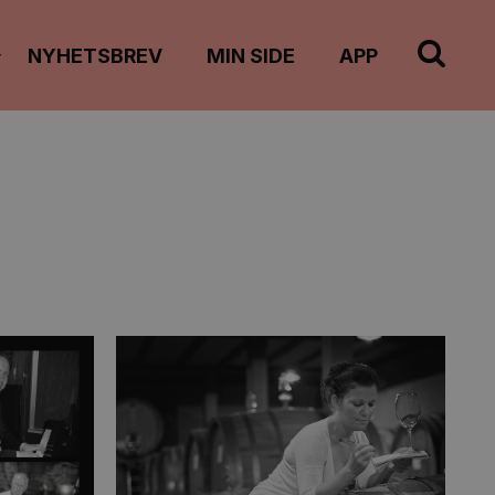
Vis
NYHETSBREV
MIN SIDE
APP
undermeny
il
"Info"