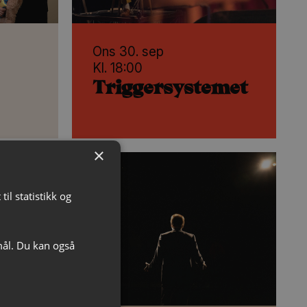
Ons 30. sep
Kl. 18:00
Triggersystemet
×
il statistikk og
mål. Du kan også