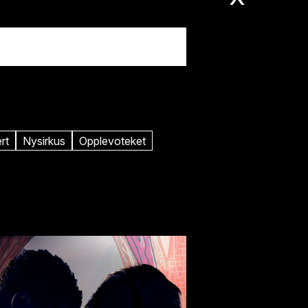
Ons 21. okt
Kl. 19:00
Vamp
rk
rt
Nysirkus
Opplevoteket
Fre 30. okt