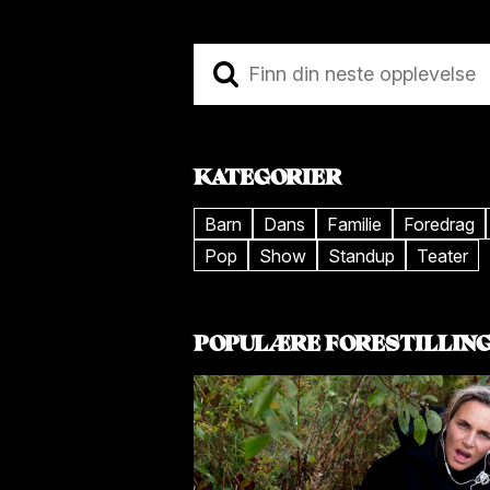
Lør 17. okt
Søn 18
Kl. 19:00
Kl. 19
Tor Erik
Har
Gunstrøm
min
KATEGORIER
Barn
Dans
Familie
Foredrag
Pop
Show
Standup
Teater
POPULÆRE FORESTILLIN
Tor 22. okt
Fre 23