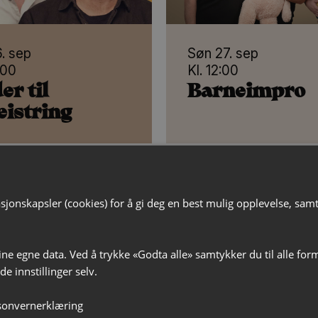
. sep
Søn 27. sep
:00
Kl. 12:00
er til
Barneimpro
eistring
jonskapsler (cookies) for å gi deg en best mulig opplevelse, samt t
ine egne data. Ved å trykke «Godta alle» samtykker du til alle for
e innstillinger selv.
sonvernerklæring