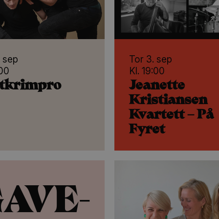
. sep
Tor 3. sep
:00
Kl. 19:00
tkrimpro
Jeanette
Kristiansen
Kvartett – På
Fyret
AVE-