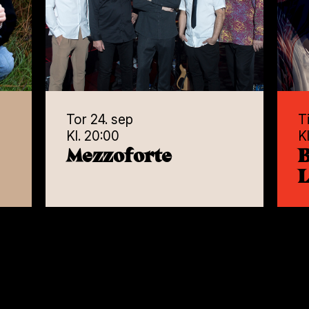
:00
Kl. 14:30
borg
Ubesvart anr
kevik trio
Tor 24. sep
T
Kl. 20:00
K
Mezzoforte
L
 nov
Tor 5. nov
:00
Kl. 19:30