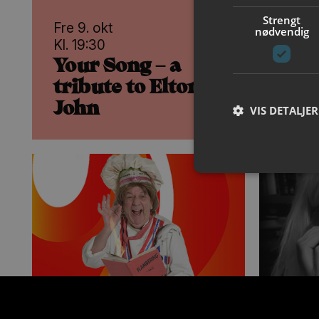
Strengt
Fre 9. okt
Lør 10
nødvendig
Kl. 19:30
2 fores
Your Song – a
Bår
tribute to Elton
Joh
John
VIS DETALJER