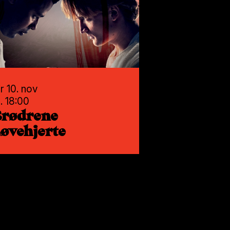
Kl. 19:00
op
Bjarne Brøndbo
ir 10. nov
l. 18:00
Brødrene
øvehjerte
Man 9. nov
Kl. 19:00