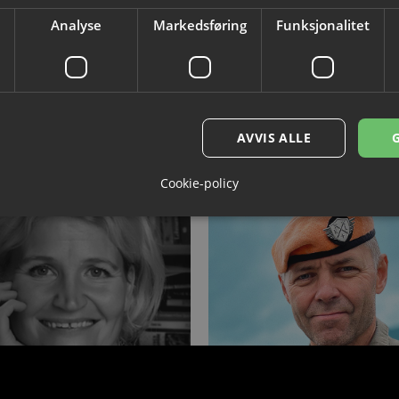
Analyse
Markedsføring
Funksjonalitet
. okt
Tor 15. okt
tillinger
Kl. 20:00
d Tufte
Maridalen Tr
ansen
AVVIS ALLE
Cookie-policy
Få billetter igjen