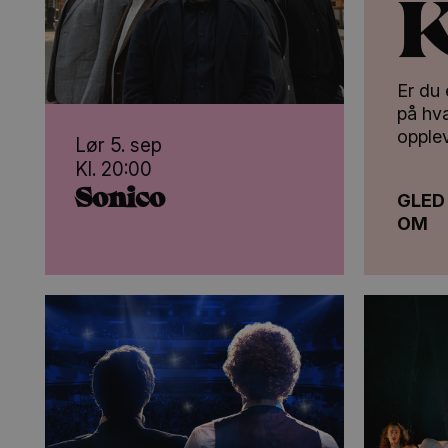
Er du
på hva
opplev
Lør 5. sep
Kl. 20:00
Sonico
GLED
OM