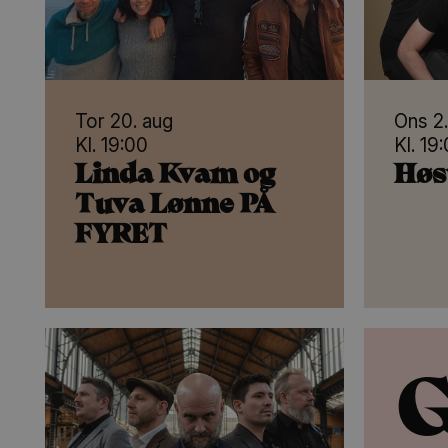
Tor 20. aug
Ons 2
Kl. 19:00
Kl. 19
Linda Kvam og
Høs
Tuva Lønne PÅ
FYRET
G