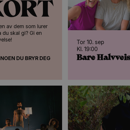
KORT
 en av dem som lurer
 du skal gi? Gi en
else!
Tor 10. sep
Kl. 19:00
Bare Halvvei
 NOEN DU BRYR DEG