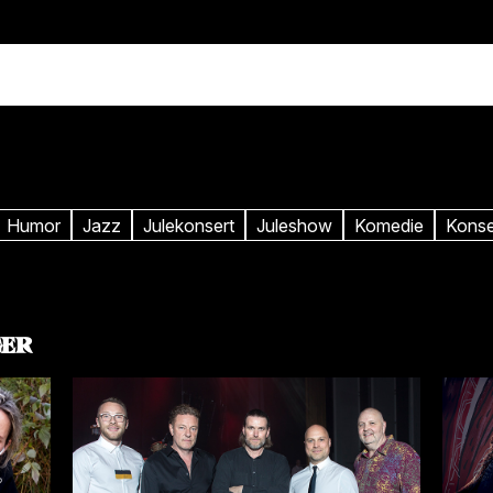
. okt
Tir 20. okt
:00
Kl. 19:00
ry Hole på 60
John
utter
Hammersma
Humor
Jazz
Julekonsert
Juleshow
Komedie
Konse
GER
. okt
Tir 27. okt