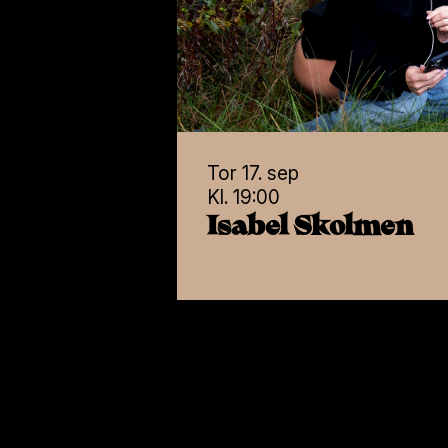
Kl. 20:00
Kl. 20
Moa Lignell
Her
Krå
Tor 17. sep
Kl. 19:00
Isabel Skolmen
Søn 1. nov
Ons 4.
Kl. 17:00
Kl. 20