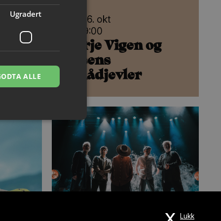
Ugradert
Fre 16. okt
Kl. 19:00
io
Terje Vigen og
Ibsens
smådjevler
GODTA ALLE
x