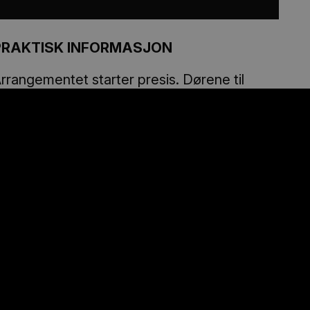
PRAKTISK INFORMASJON
rrangementet starter presis. Dørene til
alen åpner 15-30 min før og last ned
illetten før du går inn om den er på mobil.
oajeén og kulturhuset er åpent 1 time før og
 time etter. Forhåndskjøp gjerne snacks og
rikke, så kan det hentes i Minibaren til
enstre for billettluka.
Våre billettbetingelser
eser du her.
PARKERING
tå gratis utenfor kulturhuset eller nedenfor
/kulturskolen, oppe på Tinghaug og ved