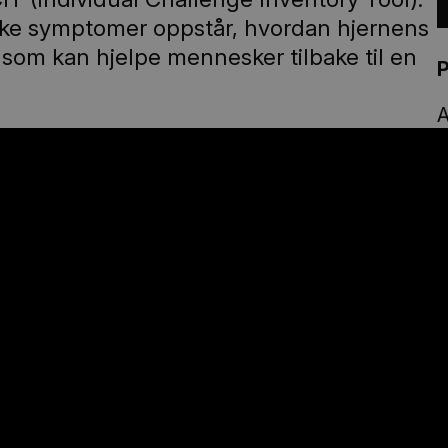
siske symptomer oppstår, hvordan hjernens
som kan hjelpe mennesker tilbake til en
A
ring og hvordan samtalen kan bli starten
s
b
F
ber som fastlege på Nøtterøy. Hun har
1
d
tode for å gjenkjenne og redusere
v
omer (MUPS).
l
draget.
Vil du levere inn spørsmål på
røy Kulturhus:
evere skriftlig i billettluka som er åpen 1
S
ål vil bli anonymisert.
v