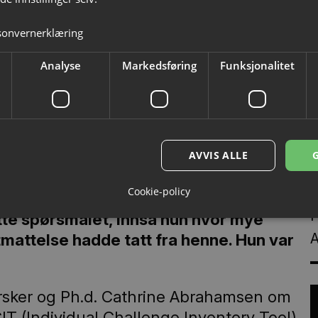
sonvernerklæring
Analyse
Markedsføring
Funksjonalitet
rahamsen
AVVIS ALLE
H
ker i eget liv
V
Cookie-policy
P
ette spørsmålet, innså hun hvor mye
A
mattelse hadde tatt fra henne. Hun var
 forsker og Ph.d. Cathrine Abrahamsen om
 (Individual Challenge Inventory Tool).