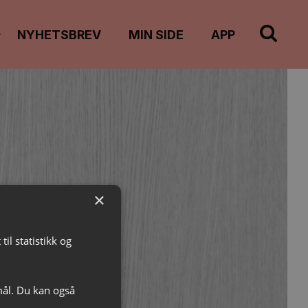
Vis
NYHETSBREV
MIN SIDE
APP
undermeny
il
"Info"
×
il statistikk og
mål. Du kan også