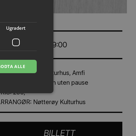
Ugradert
ONS 2. DES KL. 19:00
GODTA ALLE
VOR: Nøtterøy Kulturhus, Amfi
ARIGHET: ca 75 min uten pause
RIS: 250,-
RRANGØR: Nøtterøy Kulturhus
BILLETT