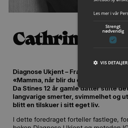
Les mer i vår
Per
Strengt
Cathrine Ab
nødvendig
VIS DETALJER
Diagnose Ukjent – Fra tilskuer til delta
«Mamma, når blir du egentlig frisk?»
Da Stines 12 år gamle datter stilte d
langvarige smerter, svimmelhet og ut
blitt en tilskuer i sitt eget liv.
I dette foredraget forteller fastlege,
boken Diagnose Ukjent og metoden ICIT