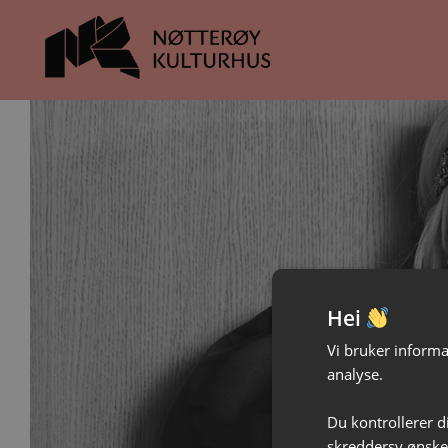
Hopp
Hopp
til
til
innhold
navigasjon
Hei
Vi bruker informas
analyse.
Du kontrollerer d
skreddersy ønsked