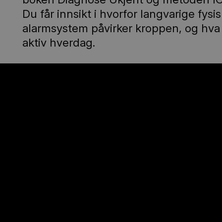
Du får innsikt i hvorfor langvarige fy
alarmsystem påvirker kroppen, og hva 
aktiv hverdag.
Et inspirerende foredrag om håp, mest
på bedring.
Cathrine Abrahamsen fra Tønsberg job
fått stor oppmerksomhet rundt sin me
Medisinsk uforklarte plager og sympt
PS. Vi åpner for spørsmål under fore
forhånd kan du sende en mail til Nøtte
kulturhuset@faerder.kommune.no eller l
time før foredraget starter. Alle spørsm