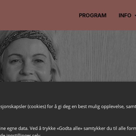
PROGRAM
INFO
t
jonskapsler (cookies) for å gi deg en best mulig opplevelse, samt t
ine egne data. Ved å trykke «Godta alle» samtykker du til alle for
e innstillinger selv.