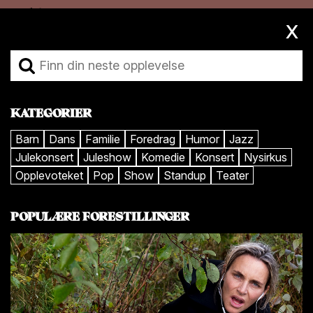
Hopp
Hopp
til
til
x
Toggle
innhold
navigasjon
navigation
KATEGORIER
Barn
Dans
Familie
Foredrag
Humor
Jazz
Julekonsert
Juleshow
Komedie
Konsert
Nysirkus
Opplevoteket
Pop
Show
Standup
Teater
POPULÆRE FORESTILLINGER