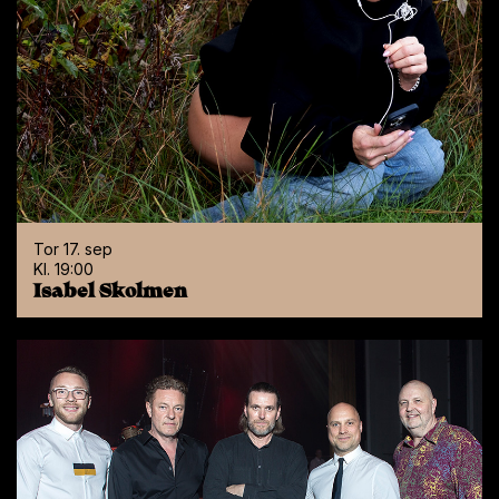
Kære Larsen
TOR 19. NOV KL. 19:30
HVOR: Nøtterøy Kulturhus, Amfi
VARIGHET: Ca 2 t inkl pause
PRIS: Fra 440,- til 545,-
ARRANGØR: Foreningen Bord & Stol
Tor 17. sep
Kl. 19:00
Isabel Skolmen
BILLETT
PRAKTISK INFORMASJON
PARKERING
SNACK & DRIKKE