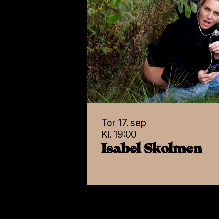
1984 dub
Kunsten å overvåke (seg selv).
Tor 17. sep
Kl. 19:00
Isabel Skolmen
«Tankeforbrytelse», «Storebror ser 
Begrepene stammer fra George Orwell
Animal Farm og 1984. I de urolige 193
forfatteren intenst opptatt av å avs
enkeltmennesket midt i en strøm av p
ytterste venstre til ytre høyre.