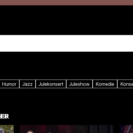
PROGRAM
INFO
t
Humor
Jazz
Julekonsert
Juleshow
Komedie
Konse
GER