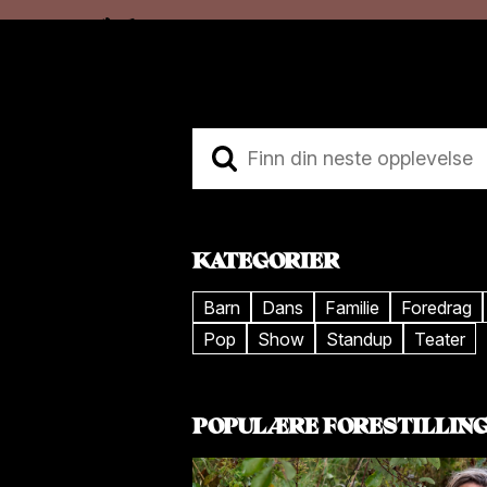
Hopp
Hopp
til
til
innhold
navigasjon
KATEGORIER
Barn
Dans
Familie
Foredrag
Pop
Show
Standup
Teater
POPULÆRE FORESTILLIN