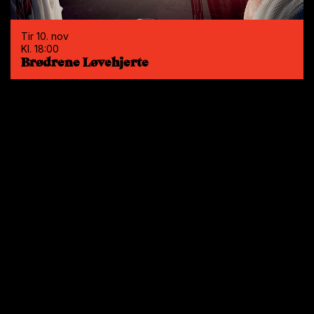
Tir 10. nov
Kl. 18:00
Brødrene Løvehjerte
×
Hei
Tir 10. nov
Kl. 18:00
Brødrene Løvehjerte
Vi bruker informasjonskapsler (cookies)
for å gi deg en best mulig opplevelse,