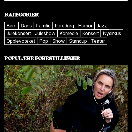
KATEGORIER
Barn
Dans
Familie
Foredrag
Humor
Jazz
Julekonsert
Juleshow
Komedie
Konsert
Nysirkus
Opplevoteket
Pop
Show
Standup
Teater
POPULÆRE FORESTILLINGER
Tor 20. aug
Ons 2. sep
Kl. 19:00
Kl. 19:00
Linda Kvam og Tuva Lønne PÅ
Høstkri
FYRET