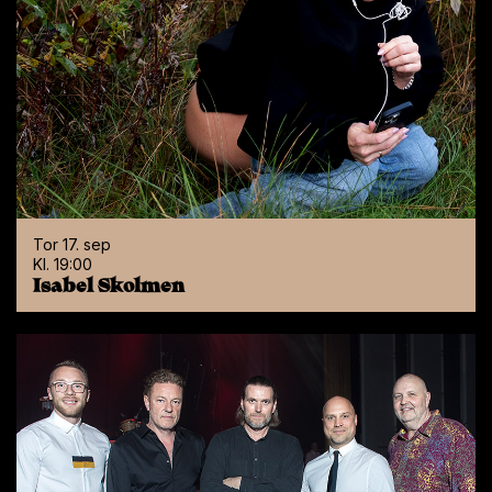
Strengt
Analyse
Markedsføring
Se i google maps
nødvendig
Billetter:
33 06 77 20
Funksjonalitet
Ugradert
Følg oss:
Instagram
Facebook
YouTube
Meld deg på vårt nyhetsbrev:
GODTA ALLE
Tor 17. sep
Kl. 19:00
Isabel Skolmen
AVVIS ALLE
Gå direkte til:
VIS DETALJER
Program
Gavekort
Cookie-policy
Personvernerklæring