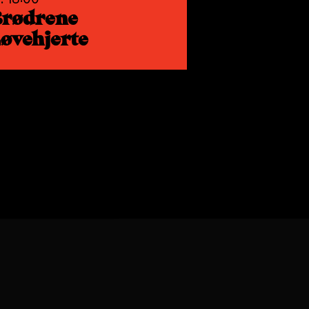
Brødrene
øvehjerte
Ugradert
GODTA ALLE
fast