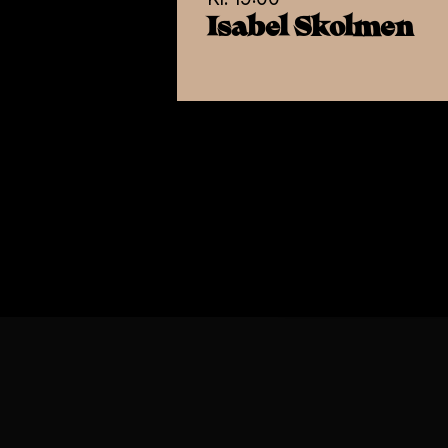
Billetter:
33 06 77 20
Isabel Skolmen
Les mer i vår
Per
Strengt
nødvendig
VIS DETALJER
© N