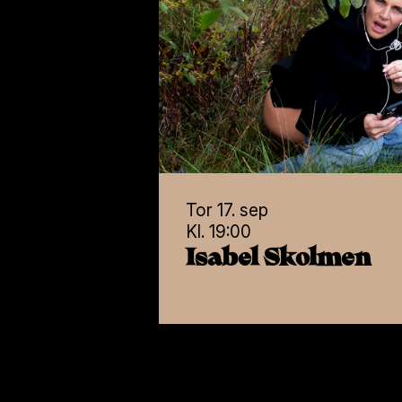
Les mer i vår
Per
Strengt
nødvendig
Nøtterøy Kulturhus
Tinghaugv. 14, 3140 Nøtterøy
VIS DETALJER
Tor 17. sep
Se i google maps
Kl. 19:00
Billetter:
33 06 77 20
Isabel Skolmen