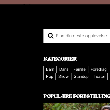
Hopp
Hopp
til
til
innhold
navigasjon
KATEGORIER
Barn
Dans
Familie
Foredrag
Pop
Show
Standup
Teater
POPULÆRE FORESTILLIN