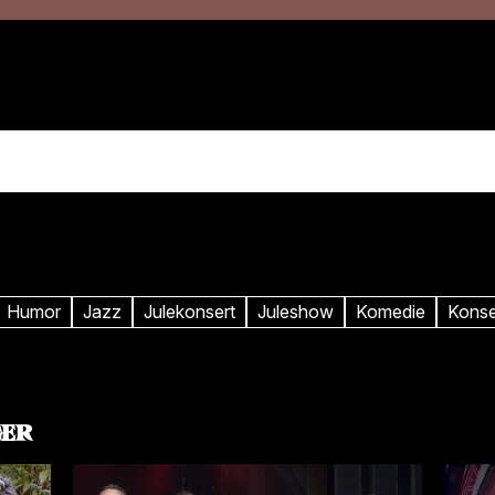
PROGRAM
INFO
t
Humor
Jazz
Julekonsert
Juleshow
Komedie
Konse
GER