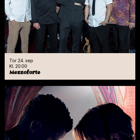
Funksjonalitet
Ugradert
GODTA ALLE
AVVIS ALLE
Tor 24. sep
Kl. 20:00
Mezzoforte
VIS DETALJER
Nøtterøy Kulturhus
Tinghaugv. 14, 3140 Nøtterøy
Cookie-policy
Se i google maps
Billetter:
33 06 77 20
Følg oss:
Instagram
Facebook